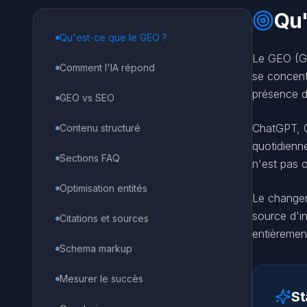
Qu'
Qu'est-ce que le GEO ?
Le GEO (Gen
Comment l'IA répond
se concent
présence da
GEO vs SEO
ChatGPT, Cl
Contenu structuré
quotidienn
Sections FAQ
n'est pas 
Optimisation entités
Le changeme
source d'i
Citations et sources
entièrement
Schema markup
Mesurer le succès
St