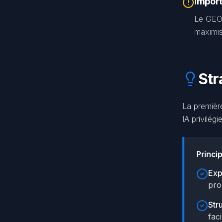
Impor
Le GEO 
maximise
Str
La premièr
IA privilég
Princi
Exp
pro
Str
faci