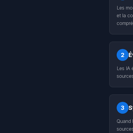
Les mod
et la c
compré
2
É
Les IA 
sources
3
S
Quand l
sources