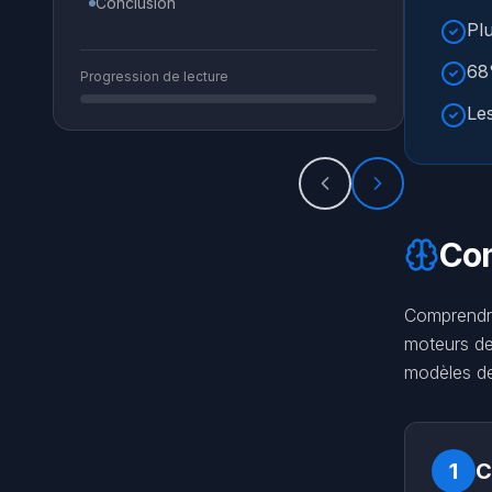
Conclusion
Pl
68%
Progression de lecture
Le
Com
Comprendre
moteurs de 
modèles de 
1
C