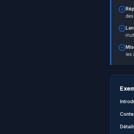
Rép
des
Lan
inut
Mis
les
Exem
Introd
Contex
Détails