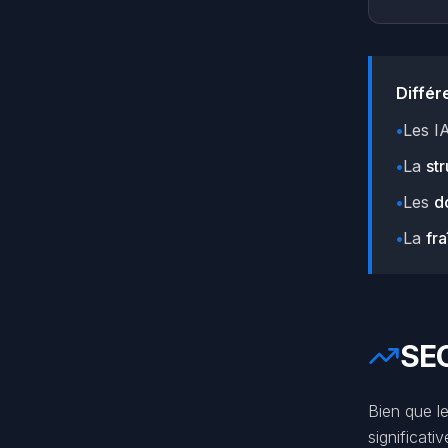
Différ
•
Les IA
•
La
str
•
Les
d
•
La
fr
SEO
Bien que le
significati